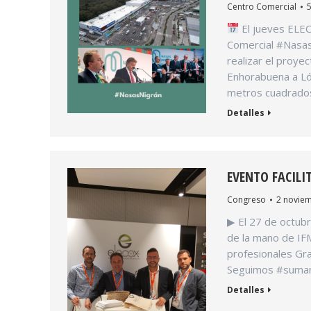
Centro Comercial
5
El jueves ELECO
Comercial #Nasas
realizar el proye
Enhorabuena a Ló
metros cuadrados
Detalles
EVENTO FACIL
Congreso
2 noviem
▶ El 27 de octub
de la mano de IF
profesionales Gr
Seguimos #suman
Detalles