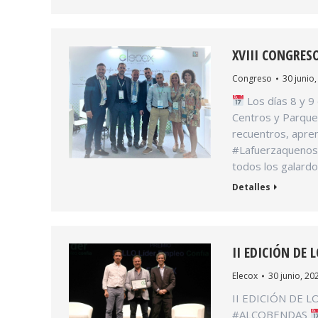
XVIII CONGRES
Congreso
30 junio
Los días 8 y 9
Centros y Parques
recuentros, apre
#Lafuerzaqueno
todos los galardo
Detalles
II EDICIÓN DE 
Elecox
30 junio, 20
II EDICIÓN DE L
#ALCOBENDAS