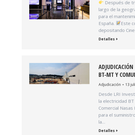
Después de trab
largo de la geogr
para el mantenimi
España.
Este c
depositando Cine
Detalles
ADJUDICACIÓN 
BT-MT Y COMU
Adjudicación
13 jul
Desde LRI Invest 
la electricidad B
Comercial Nasas
para el suministro
la…
Detalles