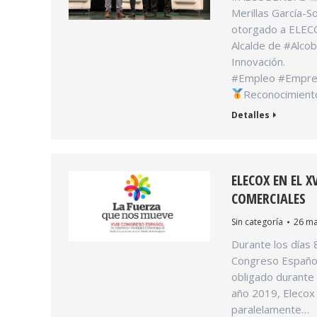
Merillas García-
otorgado a ELECO
Alcalde de #Alcob
Innovación.
#Empleo #Empre
Reconocimiento
Detalles
ELECOX EN EL 
COMERCIALES
Sin categoría
26 ma
Durante los días 8
Congreso Español
obligado durante
año 2019, Elecox 
paralelamente…