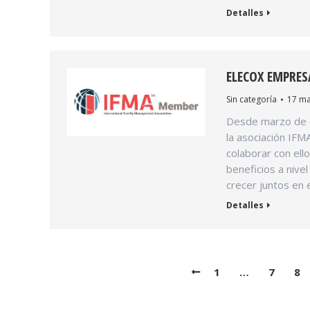
Detalles
ELECOX EMPRE
Sin categoría
17 ma
Desde marzo de e
la asociación IF
colaborar con ell
beneficios a nive
crecer juntos en
Detalles
1
…
7
8