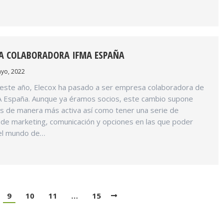
SA COLABORADORA IFMA ESPAÑA
yo, 2022
ste año, Elecox ha pasado a ser empresa colaboradora de
MA España. Aunque ya éramos socios, este cambio supone
os de manera más activa así como tener una serie de
l de marketing, comunicación y opciones en las que poder
 el mundo de…
9
10
11
…
15