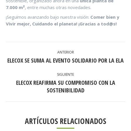
sostenible, organizado ahora en una
única planta de
7.000 m²
, entre muchas otras novedades.
¡Seguimos avanzando bajo nuestra visión:
Comer bien y
Vivir mejor, Cuidando el planeta! ¡Gracias a tod@s!
NAVEGACIÓN
ANTERIOR
ENTRE
ELECOX SE SUMA AL EVENTO SOLIDARIO POR LA ELA
Publicación
anterior:
PUBLICACIONES
SIGUIENTE
ELECOX REAFIRMA SU COMPROMISO CON LA
Publicación
SOSTENIBILIDAD
siguiente:
ARTÍCULOS RELACIONADOS