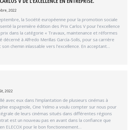
 CARLOS V DE L’EXCELLENCE EN ENTREPRISE.
obre, 2022
eptembre, la Société européenne pour la promotion sociale
ésenté la première édition des Prix Carlos V pour l’excellence
 prix dans la catégorie « Travaux, maintenance et réformes
é décerné à Alfredo Merillas García-Solís, pour sa carrière
 son chemin inlassable vers l’excellence. En acceptant…
ût, 2022
illé avec eux dans l’implantation de plusieurs cinémas à
aphie espagnole, Cine Yelmo a voulu compter sur nous pour
tégrale de leurs cinémas situés dans différentes régions
trat est un nouveau pas en avant dans la confiance que
 en ELECOX pour le bon fonctionnement…