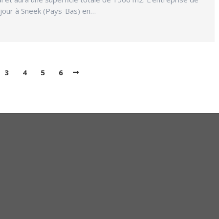
e jour à Sneek (Pays-Bas) en…
3
4
5
6