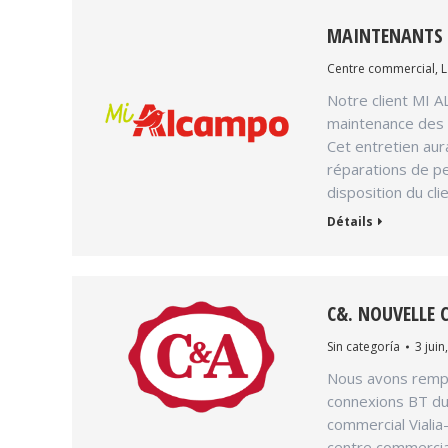
MAINTENANTS D
Centre commercial
,
L
Notre client MI A
maintenance des t
Cet entretien aur
réparations de pe
disposition du cl
Détails
C&. NOUVELLE 
Sin categoría
3 juin
Nous avons rempo
connexions BT du
commercial Vialia
centre commercial