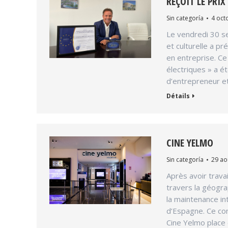
REÇOIT LE PRIX
Sin categoría
4 oct
Le vendredi 30 s
et culturelle a pr
en entreprise. Ce
électriques » a ét
d’entrepreneur et
Détails
CINE YELMO
Sin categoría
29 ao
Après avoir trava
travers la géogr
la maintenance in
d’Espagne. Ce con
Cine Yelmo place