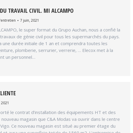
U TRAVAIL CIVIL. MI ALCAMPO
'entretien
7 juin, 2021
LCAMPO, le super format du Grupo Auchan, nous a confié la
ravaux de génie civil pour tous les supermarchés du pays.
a une durée initiale de 1 an et comprendra toutes les
inture, plomberie, serrurier, verrerie, … Elecox met à la
ient un personnel…
CLIENTE
, 2021
rté le contrat d’installation des équipements HT et des
 nouveau magasin que C&A Modas va ouvrir dans le centre
-Vigo. Ce nouveau magasin est situé au premier étage du
 et aura une superficie totale de 1560 m2. L’entreprise de