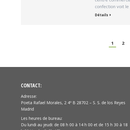
confection voit l
Détails
1
2
CONTACT:
Adresse:
Poeta Rafael Morales, 2 4º B 28702 – S. S. de los Reyes
Madrid
Les heures de bureau:
Du lundi au jeudi: de 08 h 00 à 14 h 00 et de 15 h 30 à 18