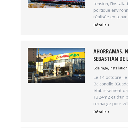
tension, l’install
politique environ
réalisée en tena
Détails
AHORRAMAS. N
SEBASTIÁN DE 
Eclairage
,
Installation
Le 14 octobre, le
Balconcillo (Guad
établissement dan
1324m2 et d’un p
recharge pour vé
Détails