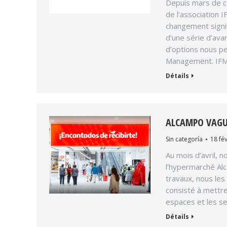
Depuis mars de c
de l’association
changement signif
d’une série d’av
d’options nous p
Management. IF
Détails
ALCAMPO VAGU
Sin categoría
18 fév
Au mois d’avril, 
l’hypermarché Al
travaux, nous le
consisté à mettre 
espaces et les se
Détails