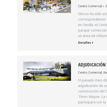
Centro Comercial
3
Elecox ha sido adj
correspondiente a
en Sevilla: el Ce
parque comercial
un área de influe
Detalles
ADJUDICACIÓN 
Centro Comercial
,
Il
El pasado mes de
adjudicación de u
construcción del 
Thom Mayne. La o
participara con la