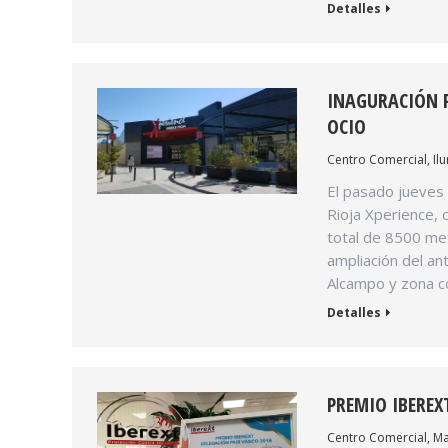
Detalles
INAGURACIÓN P
OCIO
Centro Comercial
,
Il
El pasado jueves 
Rioja Xperience, 
total de 8500 met
ampliación del an
Alcampo y zona c
Detalles
PREMIO IBEREX
Centro Comercial
,
Ma