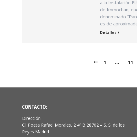
a la Instalación E
de Immochan, que
denominado “Parq
es de aproximad
Detalles
1
…
11
CONTACTO:
Dirección:
Cl. Poeta Rafael Morales, 2 4º B 28702 – S. S. de los
Reyes Madrid