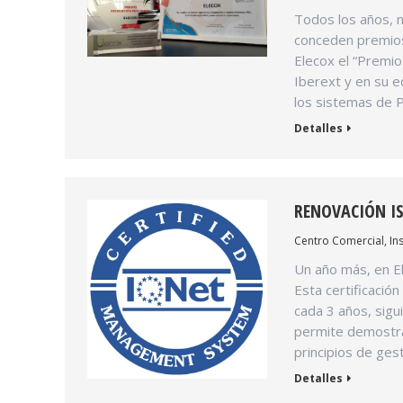
Todos los años, 
conceden premios
Elecox el “Premio
Iberext y en su e
los sistemas de 
Detalles
RENOVACIÓN IS
Centro Comercial
,
In
Un año más, en E
Esta certificació
cada 3 años, sigu
permite demostrar
principios de ges
Detalles