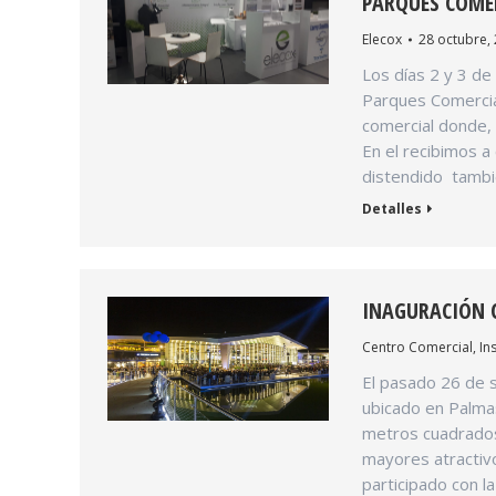
PARQUES COME
Elecox
28 octubre,
Los días 2 y 3 de
Parques Comercial
comercial donde,
En el recibimos 
distendido tamb
Detalles
INAGURACIÓN C
Centro Comercial
,
In
El pasado 26 de s
ubicado en Palmas
metros cuadrados
mayores atractivo
participado con la