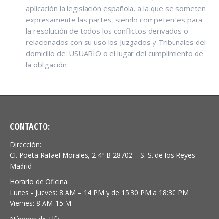
aplicación la legislación española, a la que se someten
expresamente las partes, siendo competentes para
la resolución de todos los conflictos derivados o
relacionados con su uso los Juzgados y Tribunales del
domicilio del USUARIO o el lugar del cumplimiento de
la obligación.
CONTACTO:
Dirección:
Cl. Poeta Rafael Morales, 2 4º B 28702 – S. S. de los Reyes
Madrid
Horario de Oficina:
Lunes - Jueves: 8 AM – 14 PM y de 15:30 PM a 18:30 PM
Viernes: 8 AM-15 M
Número de Tlf.: