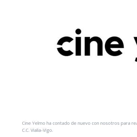
Cine Yelmo ha contado de nuevo con nosotros para rea
C.C. Vialia-Vigo.