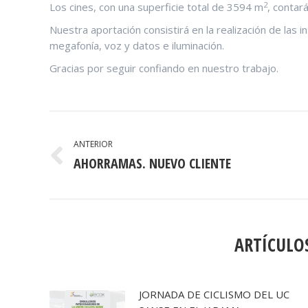
2
Los cines, con una superficie total de 3594 m
, contar
Nuestra aportación consistirá en la realización de las i
megafonía, voz y datos e iluminación.
Gracias por seguir confiando en nuestro trabajo.
NAVEGACIÓN
ENTRE
ANTERIOR
AHORRAMAS. NUEVO CLIENTE
Publicación
PUBLICACIONES
anterior:
ARTÍCULO
JORNADA DE CICLISMO DEL UC