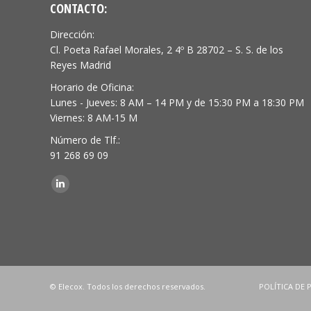
CONTACTO:
Dirección:
Cl. Poeta Rafael Morales, 2 4º B 28702 – S. S. de los
Reyes Madrid
Horario de Oficina:
Lunes - Jueves: 8 AM – 14 PM y de 15:30 PM a 18:30 PM
Viernes: 8 AM-15 M
Número de Tlf.:
91 268 69 09
Encuéntranos en:
Linkedin
© Elecox. Todos los derechos reservados.
POLÍTICA DE 