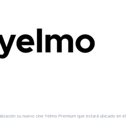
lización su nuevo cine Yelmo Premium que estará ubicado en el