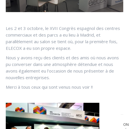
Les 2 et 3 octobre, le XVII Congrès espagnol des centres
commerciaux et des parcs a eu lieu à Madrid, et
parallèlement au salon se tient où, pour la première fois,
ELECOX a eu son propre espace.
Nous y avons reçu des clients et des amis où nous avons
pu converser dans une atmosphère détendue et nous
avons également eu l’occasion de nous présenter à de
nouvelles entreprises.
Merci à tous ceux qui sont venus nous voir !!
NAVIGATION
ON