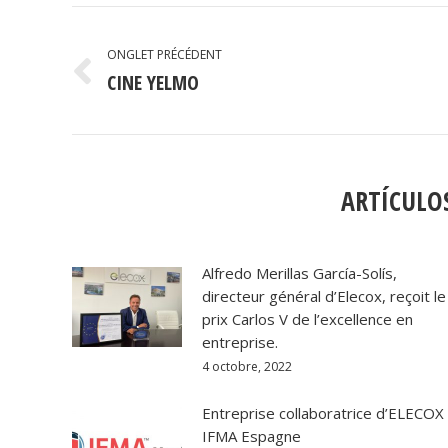
NAVIGATION
DE
ONGLET PRÉCÉDENT
CINE YELMO
Onglet
COMMENTAIRE
précédent
ARTÍCULO
Alfredo Merillas García-Solís,
directeur général d’Elecox, reçoit le
prix Carlos V de l’excellence en
entreprise.
4 octobre, 2022
Entreprise collaboratrice d’ELECOX
IFMA Espagne