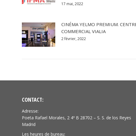
17 mai, 2022
CINÉMA YELMO PREMIUM. CENTR
COMMERCIAL VIALIA
2 février, 2022
CONTACT:
Adresse:
Poeta Rafael Morales, 2 4º B 28702 – S. S. de los Reyes
Madrid
Les heures de bureau: