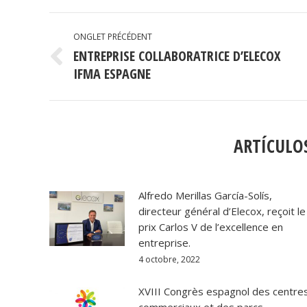
NAVIGATION
ONGLET PRÉCÉDENT
DE
ENTREPRISE COLLABORATRICE D’ELECOX
Onglet
COMMENTAIRE
IFMA ESPAGNE
précédent
ARTÍCULO
Alfredo Merillas García-Solís,
directeur général d’Elecox, reçoit le
prix Carlos V de l’excellence en
entreprise.
4 octobre, 2022
XVIII Congrès espagnol des centre
commerciaux et des parcs