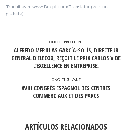
Traduit avec www.DeepL.com/Translator (version
gratuite)
NAVIGATION
ONGLET PRÉCÉDENT
DE
ALFREDO MERILLAS GARCÍA-SOLÍS, DIRECTEUR
COMMENTAIRE
GÉNÉRAL D’ELECOX, REÇOIT LE PRIX CARLOS V DE
Onglet
précédent
L’EXCELLENCE EN ENTREPRISE.
ONGLET SUIVANT
XVIII CONGRÈS ESPAGNOL DES CENTRES
Onglet
COMMERCIAUX ET DES PARCS
suivant
ARTÍCULOS RELACIONADOS