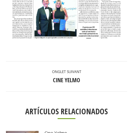
NAVIGATION
ONGLET SUIVANT
DE
CINE YELMO
Onglet
suivant
COMMENTAIRE
ARTÍCULOS RELACIONADOS
Cine Yelmo