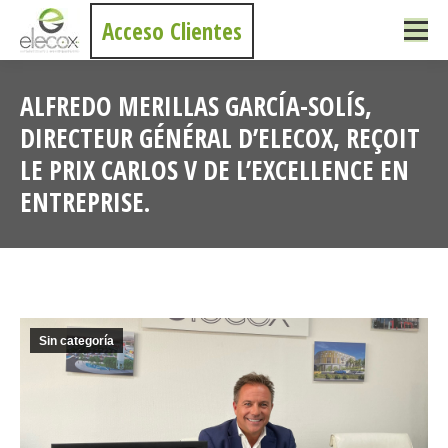
Acceso Clientes
ALFREDO MERILLAS GARCÍA-SOLÍS,
DIRECTEUR GÉNÉRAL D’ELECOX, REÇOIT
LE PRIX CARLOS V DE L’EXCELLENCE EN
ENTREPRISE.
Vous êtes ici :
Sin categoría