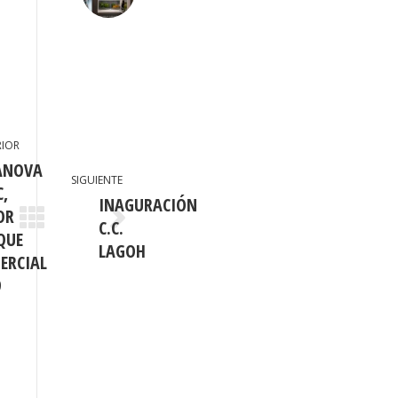
RIOR
ANOVA
SIGUIENTE
C,
INAGURACIÓN
OR
C.C.
cación
Publicación
QUE
ior:
siguiente:
LAGOH
ERCIAL
9