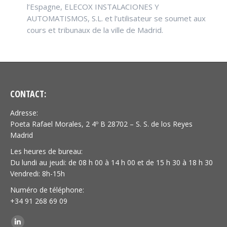
l’Espagne, ELECOX INSTALACIONES Y
AUTOMATISMOS, S.L. et l’utilisateur se soumet aux
cours et tribunaux de la ville de Madrid.
CONTACT:
Adresse:
Poeta Rafael Morales, 2 4º B 28702 – S. S. de los Reyes
Madrid
Les heures de bureau:
Du lundi au jeudi: de 08 h 00 à 14 h 00 et de 15 h 30 à 18 h 30
Vendredi: 8h-15h
Numéro de téléphone:
+34 91 268 69 09
Trouvez nous sur :