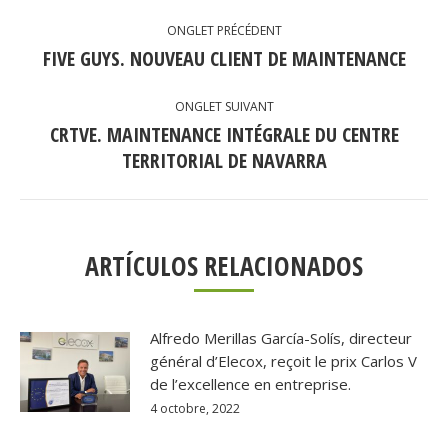
NAVIGATION
ONGLET PRÉCÉDENT
DE
FIVE GUYS. NOUVEAU CLIENT DE MAINTENANCE
Onglet
précédent
COMMENTAIRE
ONGLET SUIVANT
CRTVE. MAINTENANCE INTÉGRALE DU CENTRE
Onglet
TERRITORIAL DE NAVARRA
suivant
ARTÍCULOS RELACIONADOS
Alfredo Merillas García-Solís, directeur
général d’Elecox, reçoit le prix Carlos V
de l’excellence en entreprise.
4 octobre, 2022