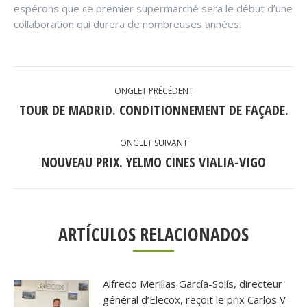
espérons que ce premier supermarché sera le début d’une
collaboration qui durera de nombreuses années.
NAVIGATION
ONGLET PRÉCÉDENT
DE
TOUR DE MADRID. CONDITIONNEMENT DE FAÇADE.
Onglet
précédent
COMMENTAIRE
ONGLET SUIVANT
NOUVEAU PRIX. YELMO CINES VIALIA-VIGO
Onglet
suivant
ARTÍCULOS RELACIONADOS
Alfredo Merillas García-Solís, directeur
général d’Elecox, reçoit le prix Carlos V