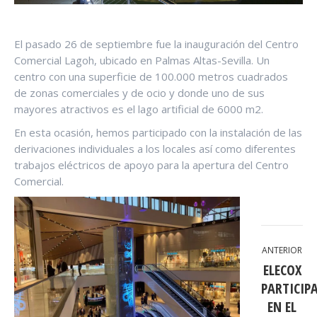
El pasado 26 de septiembre fue la inauguración del Centro
Comercial Lagoh, ubicado en Palmas Altas-Sevilla. Un
centro con una superficie de 100.000 metros cuadrados
de zonas comerciales y de ocio y donde uno de sus
mayores atractivos es el lago artificial de 6000 m2.
En esta ocasión, hemos participado con la instalación de las
derivaciones individuales a los locales así como diferentes
trabajos eléctricos de apoyo para la apertura del Centro
Comercial.
NAVEGACIÓN
ANTERIOR
ENTRE
ELECOX
PUBLICACIONES
PARTICIP
EN EL