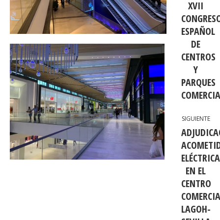
XVII
CONGRES
ESPAÑOL
Publica
anterio
DE
CENTROS
Y
PARQUES
COMERCIA
SIGUIENTE
ADJUDICA
ACOMETI
ELÉCTRIC
EN EL
Publica
CENTRO
siguien
COMERCIA
LAGOH-