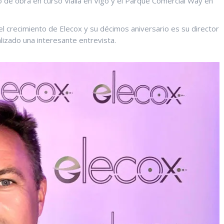
o de obra en curso Vialia en Vigo y el Parque Comercial Way en
 crecimiento de Elecox y su décimos aniversario es su director
alizado una interesante entrevista.