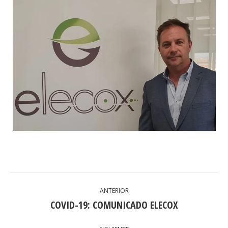
NAVEGACIÓN
ANTERIOR
ENTRE
COVID-19: COMUNICADO ELECOX
Publicación
anterior:
PUBLICACIONES