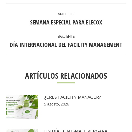
NAVEGACIÓN
ANTERIOR
ENTRE
SEMANA ESPECIAL PARA ELECOX
Publicación
anterior:
PUBLICACIONES
SIGUIENTE
DÍA INTERNACIONAL DEL FACILITY MANAGEMENT
Publicación
siguiente:
ARTÍCULOS RELACIONADOS
¿ERES FACILITY MANAGER?
5 agosto, 2026
UN DÍA CON ISMAEL VERGARA