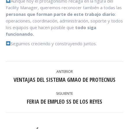
Aunque hoy el protagonismo recaiga en la figura del
Facility Manager, queremos reconocer también a todas las
personas que forman parte de este trabajo diario
:
operaciones, coordinación, administración, soporte y todos
los equipos que hacen posible que
todo siga
funcionando.
Seguimos creciendo y construyendo juntos.
NAVEGACIÓN
ANTERIOR
ENTRE
VENTAJAS DEL SISTEMA GMAO DE PROTECNUS
Publicación
anterior:
PUBLICACIONES
SIGUIENTE
FERIA DE EMPLEO SS DE LOS REYES
Publicación
siguiente: