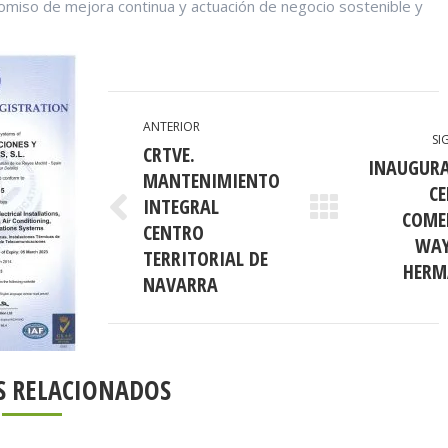
iso de mejora continua y actuación de negocio sostenible y
ANTERIOR
SI
CRTVE.
INAUGUR
MANTENIMIENTO
C
INTEGRAL
COME
Publicación
Publicación
CENTRO
anterior:
siguiente:
WAY
TERRITORIAL DE
HERM
NAVARRA
S RELACIONADOS