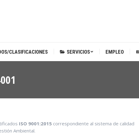
DOS/CLASIFICACIONES
SERVICIOS
EMPLEO
DOS/CLASIFICACIONES
SERVICIOS
EMPLEO
4001
tificados
ISO 9001:2015
correspondiente al sistema de calidad
stión Ambiental.