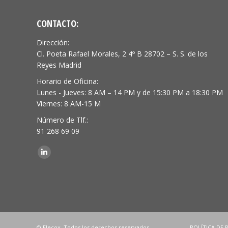
CONTACTO:
Dirección:
Cl. Poeta Rafael Morales, 2 4º B 28702 – S. S. de los
Reyes Madrid
Horario de Oficina:
Lunes - Jueves: 8 AM – 14 PM y de 15:30 PM a 18:30 PM
Viernes: 8 AM-15 M
Número de Tlf.:
91 268 69 09
Encuéntranos en:
Linkedin
© Elecox. Todos los derechos reservados.
POLÍTICA DE 