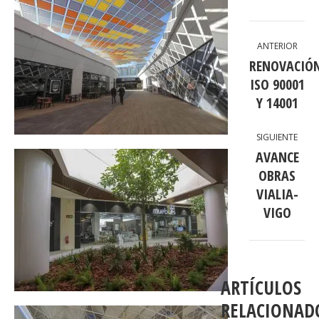
NAVEGACIÓN
ANTERIOR
ENTRE
RENOVACIÓ
PUBLICACIONES
ISO 90001
Publicac
anterior:
Y 14001
SIGUIENTE
AVANCE
OBRAS
Publicac
VIALIA-
siguiente
VIGO
ARTÍCULOS
RELACIONAD