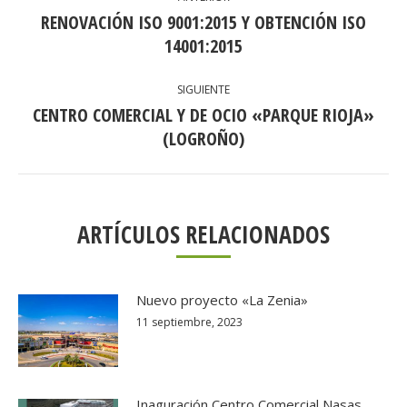
ENTRE
RENOVACIÓN ISO 9001:2015 Y OBTENCIÓN ISO
Publicación
PUBLICACIONES
14001:2015
anterior:
SIGUIENTE
CENTRO COMERCIAL Y DE OCIO «PARQUE RIOJA»
Publicación
(LOGROÑO)
siguiente:
ARTÍCULOS RELACIONADOS
Nuevo proyecto «La Zenia»
11 septiembre, 2023
Inaguración Centro Comercial Nasas