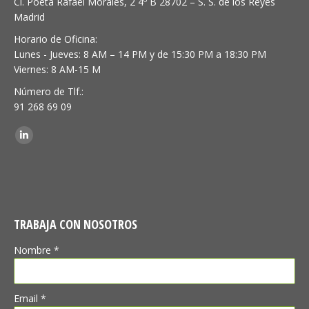
Cl. Poeta Rafael Morales, 2 4º B 28702 – S. S. de los Reyes
Madrid
Horario de Oficina:
Lunes - Jueves: 8 AM – 14 PM y de 15:30 PM a 18:30 PM
Viernes: 8 AM-15 M
Número de Tlf.:
91 268 69 09
Encuéntranos en:
Linkedin
TRABAJA CON NOSOTROS
Nombre *
Email *