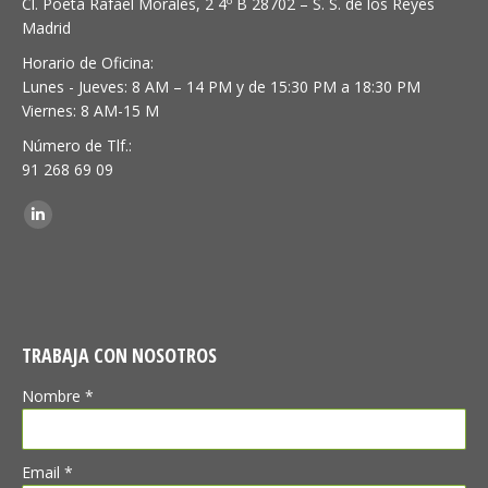
Cl. Poeta Rafael Morales, 2 4º B 28702 – S. S. de los Reyes
Madrid
Horario de Oficina:
Lunes - Jueves: 8 AM – 14 PM y de 15:30 PM a 18:30 PM
Viernes: 8 AM-15 M
Número de Tlf.:
91 268 69 09
Encuéntranos en:
Linkedin
TRABAJA CON NOSOTROS
Nombre *
Email *