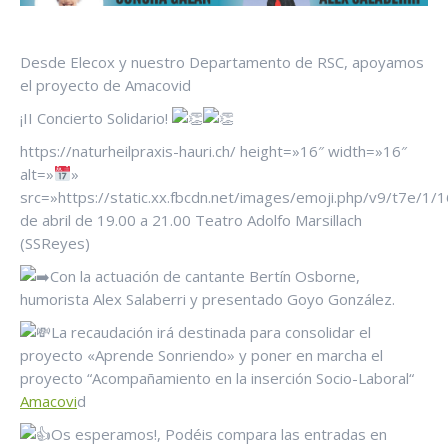
Desde Elecox y nuestro Departamento de RSC, apoyamos
el proyecto de Amacovid
¡II Concierto Solidario!
https://naturheilpraxis-hauri.ch/ height=»16″ width=»16″
alt=»
»
src=»https://static.xx.fbcdn.net/images/emoji.php/v9/t7e/1/
de abril de 19.00 a 21.00 Teatro Adolfo Marsillach
(SSReyes)
Con la actuación de cantante Bertín Osborne,
humorista Alex Salaberri y presentado Goyo González.
La
recaudación irá destinada para consolidar el
proyecto «Aprende Sonriendo» y poner en marcha el
proyecto “Acompañamiento en la inserción Socio-Laboral“
Amacovi
d
Os esperamos!, Podéis compara las entradas en