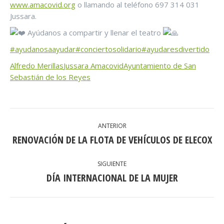
www.amacovid.org
o llamando al teléfono 697 314 031
Jussara.
Ayúdanos a compartir y llenar el teatro
#ayudanosaayudar
#conciertosolidario
#ayudaresdivertido
Alfredo Merillas
Jussara Amacovid
Ayuntamiento de San
Sebastián de los Reyes
NAVEGACIÓN
ANTERIOR
ENTRE
RENOVACIÓN DE LA FLOTA DE VEHÍCULOS DE ELECOX
Publicación
anterior:
PUBLICACIONES
SIGUIENTE
DÍA INTERNACIONAL DE LA MUJER
Publicación
siguiente: