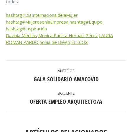
todos.
hashtag#DíaInternacionaldelaMujer
hashtag#MujeresenlaEmpresa
hashtag#Equipo
hashtag#Inspiración
Davinia Merillas
Monica Puerta Hernan-Perez
LAURA
ROMAN PARDO
Sonia de Diego
ELECOX
NAVEGACIÓN
ANTERIOR
ENTRE
GALA SOLIDARIO AMACOVID
Publicación
anterior:
PUBLICACIONES
SIGUIENTE
OFERTA EMPLEO ARQUITECTO/A
Publicación
siguiente: