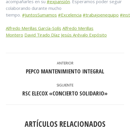
acompañarles en su
#expansión
. Esperamos poder seguir
colaborando durante mucho
tiempo.
#JuntosSumamos
#Excelencia
#trabajoenequipo
#inst
Alfredo Merillas García-Solís
Alfredo Merillas
Montero
David Tirado Díaz
Jesús Arévalo Expósito
NAVEGACIÓN
ANTERIOR
ENTRE
PEPCO MANTENIMIENTO INTEGRAL
Publicación
anterior:
PUBLICACIONES
SIGUIENTE
RSC ELECOX «CONCIERTO SOLIDARIO»
Publicación
siguiente:
ARTÍCULOS RELACIONADOS