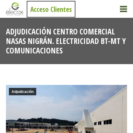
Acceso Clientes
ADJUDICACIÓN CENTRO COMERCIAL
NASAS NIGRÁN. ELECTRICIDAD BT-MT Y
COMUNICACIONES
Estás aquí:
Adjudicación