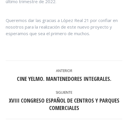
último trimestre de 2022.
Queremos dar las gracias a López Real 21 por confiar en
nosotros para la realización de este nuevo proyecto y
esperamos que sea el primero de muchos.
NAVEGACIÓN
ANTERIOR
ENTRE
CINE YELMO. MANTENEDORES INTEGRALES.
Publicación
anterior:
PUBLICACIONES
SIGUIENTE
XVIII CONGRESO ESPAÑOL DE CENTROS Y PARQUES
Publicación
COMERCIALES
siguiente: