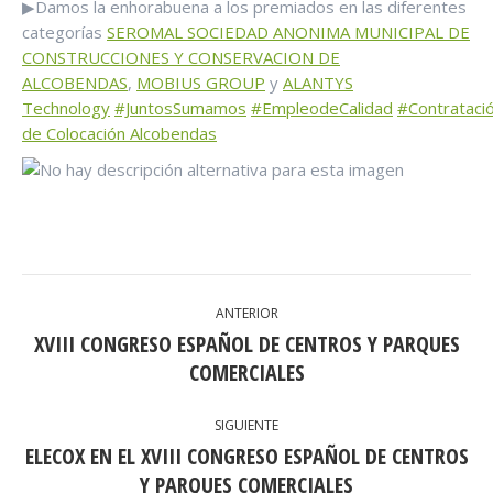
▶Damos la enhorabuena a los premiados en las diferentes
categorías
SEROMAL SOCIEDAD ANONIMA MUNICIPAL DE
CONSTRUCCIONES Y CONSERVACION DE
ALCOBENDAS
,
MOBIUS GROUP
y
ALANTYS
Technology
#JuntosSumamos
#EmpleodeCalidad
#Contrataci
de Colocación Alcobendas
NAVEGACIÓN
ANTERIOR
ENTRE
XVIII CONGRESO ESPAÑOL DE CENTROS Y PARQUES
Publicación
PUBLICACIONES
COMERCIALES
anterior:
SIGUIENTE
ELECOX EN EL XVIII CONGRESO ESPAÑOL DE CENTROS
Publicación
Y PARQUES COMERCIALES