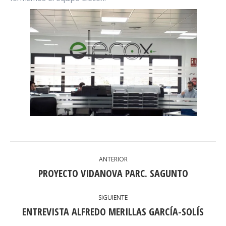
NAVEGACIÓN
ANTERIOR
ENTRE
PROYECTO VIDANOVA PARC. SAGUNTO
Publicación
anterior:
PUBLICACIONES
SIGUIENTE
ENTREVISTA ALFREDO MERILLAS GARCÍA-SOLÍS
Publicación
siguiente: