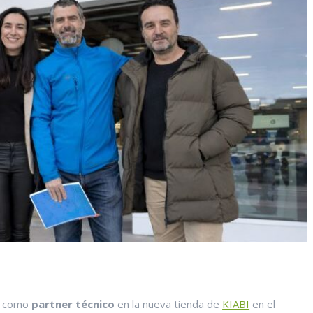
ar como
partner técnico
en la nueva tienda de
KIABI
en el