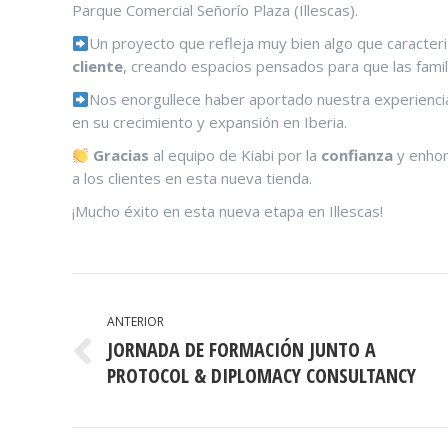
Parque Comercial Señorío Plaza (Illescas).
Un proyecto que refleja muy bien algo que caracter
cliente
, creando espacios pensados para que las famil
Nos enorgullece haber aportado nuestra experiencia
en su crecimiento y expansión en Iberia.
Gracias
al equipo de Kiabi por la
confianza
y enhor
a los clientes en esta nueva tienda.
¡Mucho éxito en esta nueva etapa en Illescas!
NAVEGACIÓN
ENTRE
ANTERIOR
JORNADA DE FORMACIÓN JUNTO A
PUBLICACIONES
Publicación
PROTOCOL & DIPLOMACY CONSULTANCY
anterior: