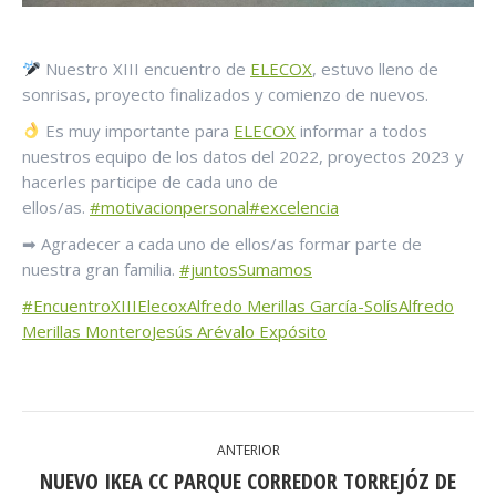
Nuestro XIII encuentro de
ELECOX
, estuvo lleno de
sonrisas, proyecto finalizados y comienzo de nuevos.
Es muy importante para
ELECOX
informar a todos
nuestros equipo de los datos del 2022, proyectos 2023 y
hacerles participe de cada uno de
ellos/as.
#motivacionpersonal
#excelencia
➡ Agradecer a cada uno de ellos/as formar parte de
nuestra gran familia.
#juntosSumamos
#EncuentroXIIIElecox
Alfredo Merillas García-Solís
Alfredo
Merillas Montero
Jesús Arévalo Expósito
NAVEGACIÓN
ANTERIOR
ENTRE
NUEVO IKEA CC PARQUE CORREDOR TORREJÓZ DE
Publicación