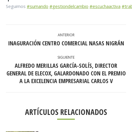
Seguimos
#sumando
#gestiondelcambio
#escuchaactiva
#tra
NAVEGACIÓN
ANTERIOR
ENTRE
INAGURACIÓN CENTRO COMERCIAL NASAS NIGRÁN
Publicación
anterior:
PUBLICACIONES
SIGUIENTE
ALFREDO MERILLAS GARCÍA-SOLÍS, DIRECTOR
GENERAL DE ELECOX, GALARDONADO CON EL PREMIO
Publicación
siguiente:
A LA EXCELENCIA EMPRESARIAL CARLOS V
ARTÍCULOS RELACIONADOS