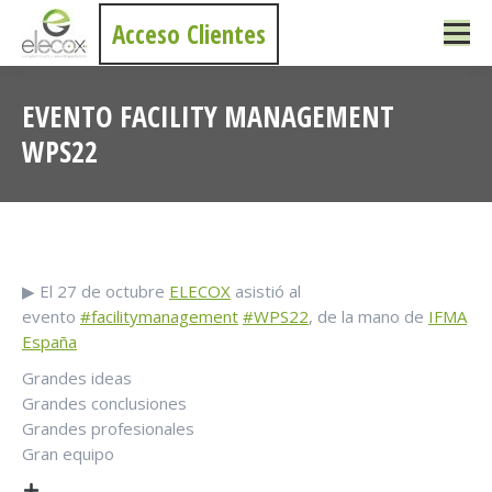
Acceso Clientes
EVENTO FACILITY MANAGEMENT
WPS22
Estás aquí:
▶ El 27 de octubre
ELECOX
asistió al
evento
#facilitymanagement
#WPS22
, de la mano de
IFMA
España
Grandes ideas
Grandes conclusiones
Grandes profesionales
Gran equipo